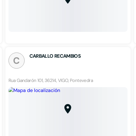
CARBALLO RECAMBIOS
C
Rua Gandarón 101, 36214, VIGO, Pontevedra