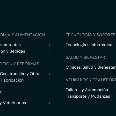
OMÍA Y ALIMENTACIÓN
TECNOLOGÍA Y SOPORTE 
estaurantes
›
Tecnología e Informática
ión y Bebidas
›
SALUD Y BIENESTAR
CCIÓN Y REFORMAS
Clínicas, Salud y Bienestar
 Construcción y Obras
›
VEHÍCULOS Y TRANSPOR
y Fabricación
›
Talleres y Automoción
S
Transporte y Mudanzas
 Veterinarios
›