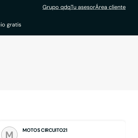
Grupo qdq
Tu asesor
Área cliente
io gratis
ble
tion
MOTOS CIRCUITO21
M