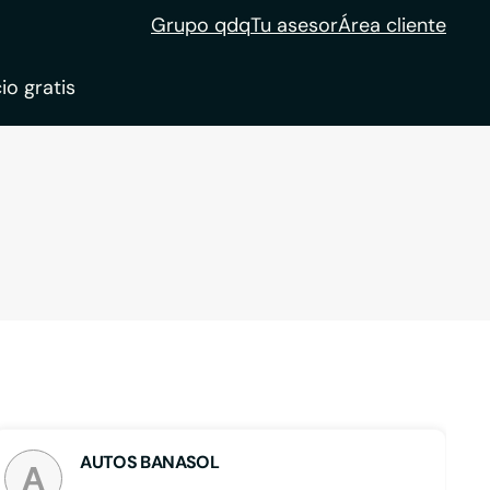
Grupo qdq
Tu asesor
Área cliente
io gratis
ble
tion
AUTOS BANASOL
A