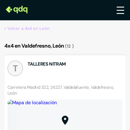
Volver a 4x4 en León
4x4 en Valdefresno, León
12
TALLERES NITRAM
T
Carretera Madrid 322, 24227, Valdelafuente, Valdefresno,
León