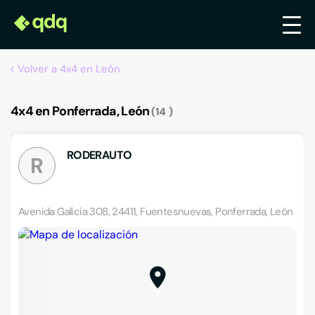
Volver a 4x4 en León
4x4 en Ponferrada, León
14
RODERAUTO
R
Avenida Galicia 308, 24411, Fuentesnuevas, Ponferrada, León