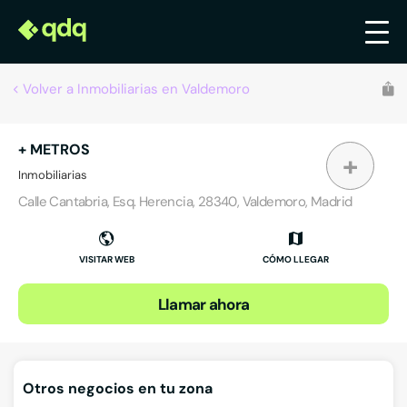
Volver a Inmobiliarias en Valdemoro
+ METROS
+
Inmobiliarias
Calle Cantabria, Esq. Herencia, 28340, Valdemoro, Madrid
VISITAR WEB
CÓMO LLEGAR
Llamar ahora
Otros negocios en tu zona