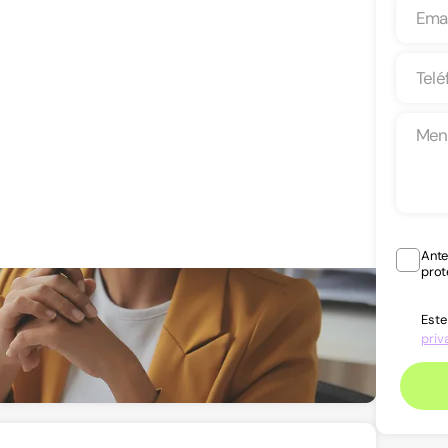
Ante
prot
Este
priv
Ver teléfono