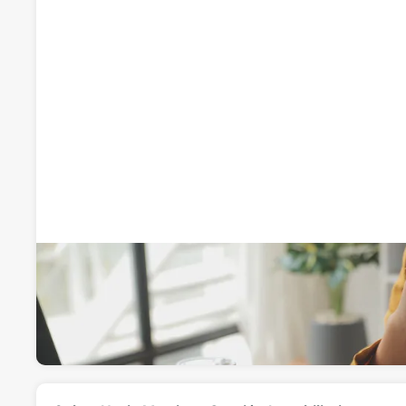
Nuria Martinez Gestión Inmobiliaria
Inmobiliarias
Visitar web