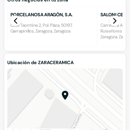
PORCELANOSA ARAGÓN, S.A.
SALONI CERA
Calle Taormina 2, Pol. Plaza, 50197,
Carretera Aeropu
Garrapinillos, Zaragoza, Zaragoza
Ruiseñores II Na
Zaragoza, Zarag
Ubicación de ZARACERAMICA