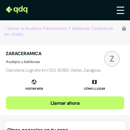
Volver a Azulejos Pavimentos Y Baldosas Ceramicas
en Utebo
ZARACERAMICA
Z
Azulejos y baldosas
Carretera Logroño km 13,5, 50180, Utebo, Zaragoza
VISITAR WEB
CÓMO LLEGAR
Llamar ahora
Otros negocios en tu zona