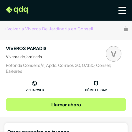
Volver a Viveros De Jardineria en Consell
VIVEROS PARADIS
V
Viveros de jardinería
Rotonda Consell s/n, Apdo. Correos 30, 07330, Consell,
Baleares
VISITAR WEB
CÓMO LLEGAR
Llamar ahora
Otros negocios en tu zona