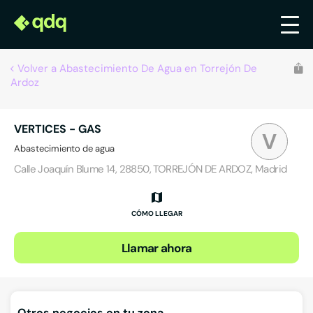
Volver a Abastecimiento De Agua en Torrejón De
Ardoz
VERTICES - GAS
V
Abastecimiento de agua
Calle Joaquín Blume 14, 28850, TORREJÓN DE ARDOZ, Madrid
CÓMO LLEGAR
Llamar ahora
Otros negocios en tu zona