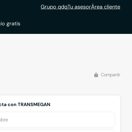
Grupo qdq
Tu asesor
Área cliente
io gratis
Compartir
cta con TRANSMEGAN