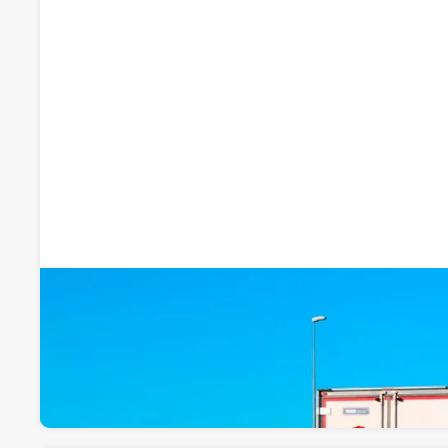
TRANSMEGAN
Transporte de mercancías
Calle ARCE 2 1º 3º 08940 Barcelona es , 08940, ,
Visitar web