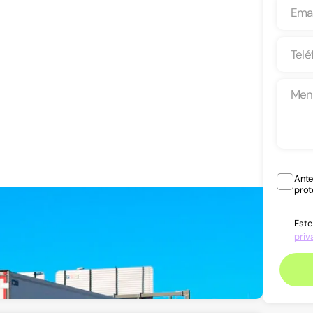
Ante
prot
Este
priv
Ver teléfono