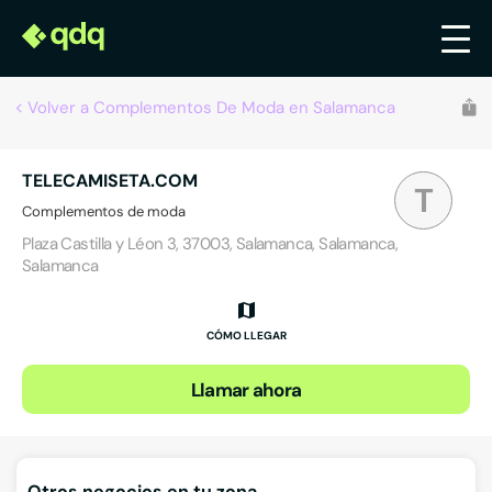
Volver a Complementos De Moda en Salamanca
TELECAMISETA.COM
T
Complementos de moda
Plaza Castilla y Léon 3, 37003, Salamanca, Salamanca,
Salamanca
CÓMO LLEGAR
Llamar ahora
Otros negocios en tu zona