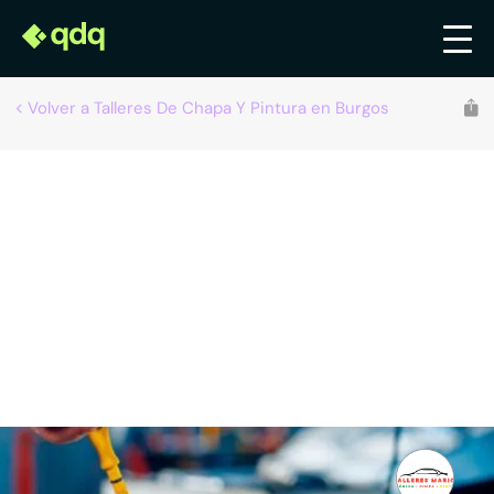
Volver a Talleres De Chapa Y Pintura en Burgos
Recomendado por qdq
Talleres Mario