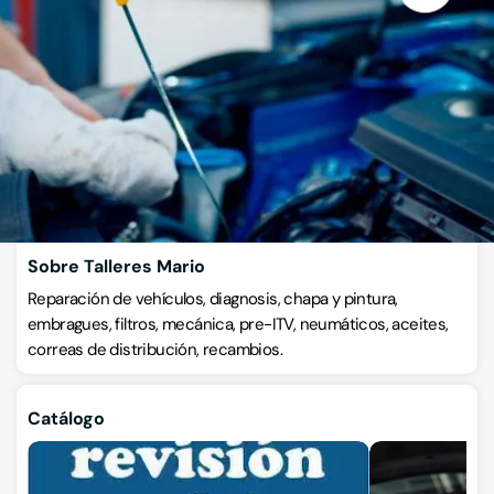
Talleres de chapa y pintura
Calle San Pedro de Cardeña 92, 09002, Burgos, Burgos
VISITAR WEB
CÓMO LLEGAR
ESCRÍBENOS
Llamar ahora
Sobre Talleres Mario
Reparación de vehículos, diagnosis, chapa y pintura,
embragues, filtros, mecánica, pre-ITV, neumáticos, aceites,
correas de distribución, recambios.
Catálogo