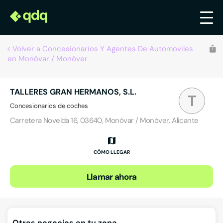
Volver a Concesionarios Y Agentes De Automoviles
en Monóvar / Monòver
TALLERES GRAN HERMANOS, S.L.
T
Concesionarios de coches
Carretera Novelda 16, 03640, Monóvar / Monòver, Alicante
CÓMO LLEGAR
Llamar ahora
Otros negocios en tu zona