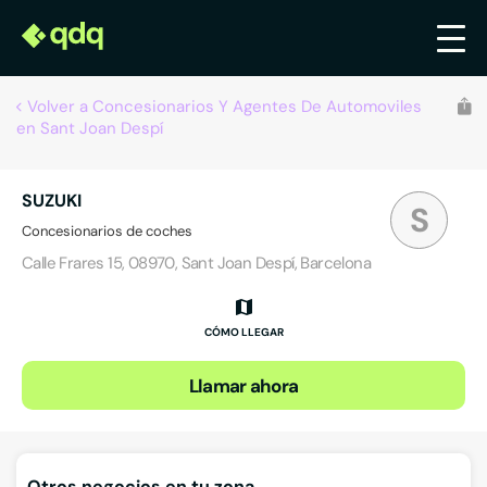
Volver a Concesionarios Y Agentes De Automoviles
en Sant Joan Despí
SUZUKI
S
Concesionarios de coches
Calle Frares 15, 08970, Sant Joan Despí, Barcelona
CÓMO LLEGAR
Llamar ahora
Otros negocios en tu zona