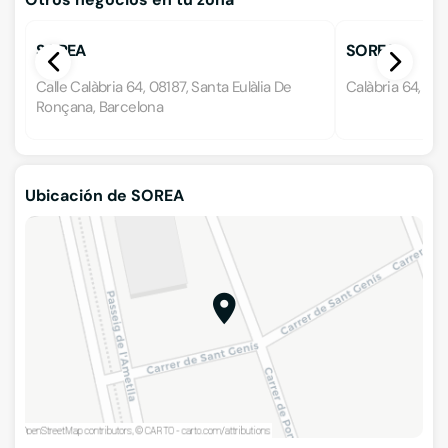
SOREA
SOREA
Calle Calàbria 64, 08187, Santa Eulàlia De
Calàbria 64, 08
Ronçana, Barcelona
Ubicación de SOREA