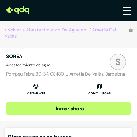
Volver a Abastecimiento De Agua en L´ Ametlla Del
Vallès
SOREA
S
Abastecimiento de agua
Pompeu Fabra 30-34, 08480, L´ Ametlla Del Vallès, Barcelona
VISITAR WEB
CÓMO LLEGAR
Llamar ahora
Otros negocios en tu zona