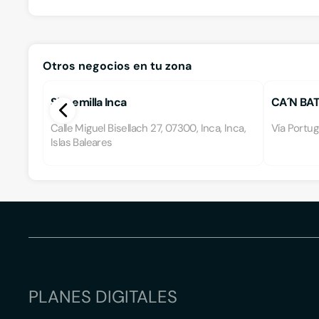
Otros negocios en tu zona
Sinsemilla Inca
CA´N BATL
Calle Miguel Bisellach 27, 07300, Inca, Inca,
Vía Portug
Islas Baleares
PLANES DIGITALES