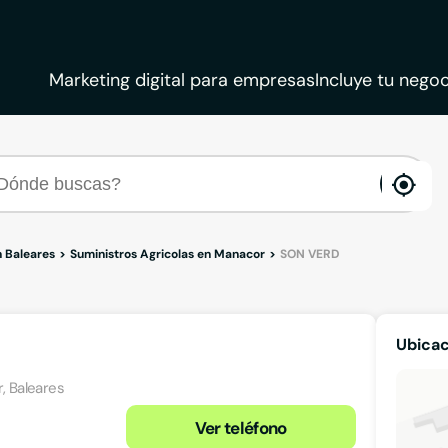
Marketing digital para empresas
Incluye tu negoc
ena
loca
n Baleares
Suministros Agricolas en Manacor
SON VERD
Ubica
r, Baleares
Ver teléfono