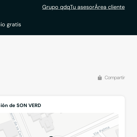
Grupo qdq
Tu asesor
Área cliente
io gratis
ble
tion
Compartir
ción de SON VERD