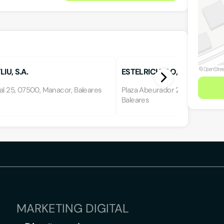
IU, S.A.
ESTELRICH FLO, J.
al 25, 07500, Manacor, Baleares
Plaza Abeurador 2, 07450, Santa
Baleares
MARKETING DIGITAL