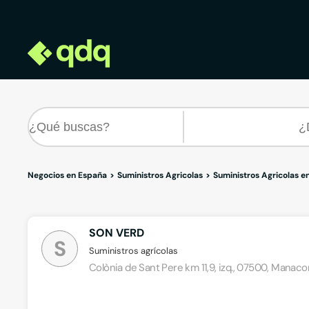
Negocios en España
Suministros Agricolas
Suministros Agricolas e
SON VERD
S
Suministros agrícolas
Colònia de Sant Pere km 11,9, izq., 07500, Manaco