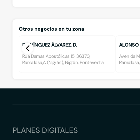
Otros negocios en tu zona
DOMÍNGUEZ ÁLVAREZ, D.
ALONSO Y
Rua Damas Apostólicas 15, 36370,
Avenida M
Ramallosa,A (Nigrán), Nigrán, Pontevedra
Ramallosa,
PLANES DIGITALES