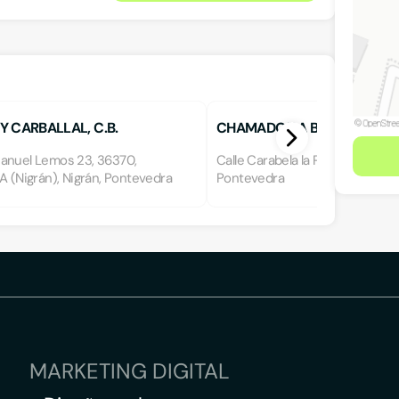
 CARBALLAL, C.B.
CHAMADOIRA BETANZOS, P.
anuel Lemos 23, 36370,
Calle Carabela la Pinta 14, 1º D, 
A (Nigrán), Nigrán, Pontevedra
Pontevedra
MARKETING DIGITAL