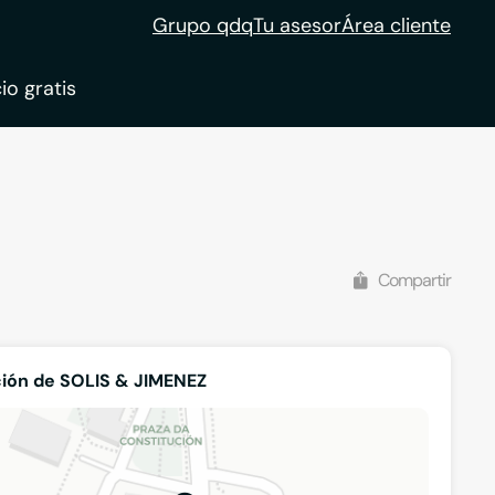
Grupo qdq
Tu asesor
Área cliente
io gratis
ble
tion
Compartir
ión de SOLIS & JIMENEZ