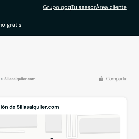
Grupo qdq
Tu asesor
Área cliente
io gratis
Compartir
Sillasalquiler.com
ión de Sillasalquiler.com