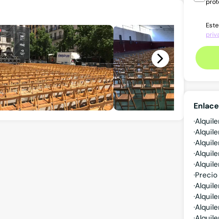
prot
Este
priv
Enlace
Alquil
Alquil
Alquil
Alquil
Alquil
Precio 
Alquile
Alquile
Alquil
Alquil