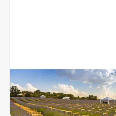
Recomendado por qdq
Sillasalquiler.com
Alquiler de sillas, mesas y menaje
Laguna del Marquesado 53 I, 28021, Madrid, Madrid
Visitar web