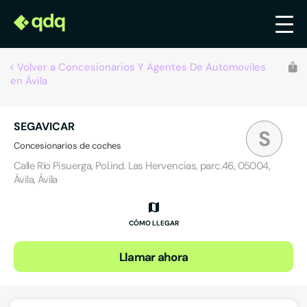
Volver a Concesionarios Y Agentes De Automoviles
en Ávila
SEGAVICAR
S
Concesionarios de coches
Calle Río Pisuerga, Pol.ind. Las Hervencias, parc.46, 05004,
Ávila, Ávila
CÓMO LLEGAR
Llamar ahora