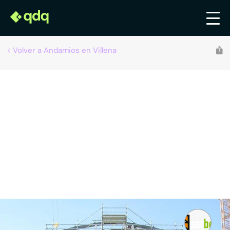
Volver a Andamios en Villena
SARBEL VERTICAL
Andamios