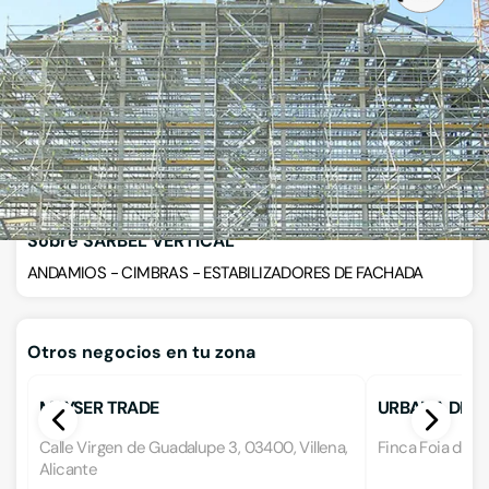
Calle Vinalopo 10, 03400, Villena, Alicante
VISITAR WEB
CÓMO LLEGAR
Llamar ahora
Sobre SARBEL VERTICAL
ANDAMIOS - CIMBRAS - ESTABILIZADORES DE FACHADA
Otros negocios en tu zona
MAYSER TRADE
URBANA DE OBR
Calle Virgen de Guadalupe 3, 03400, Villena,
Finca Foia del P
Alicante