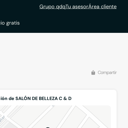
Grupo qdq
Tu asesor
Área cliente
io gratis
ble
tion
Compartir
ión de SALÓN DE BELLEZA C & D