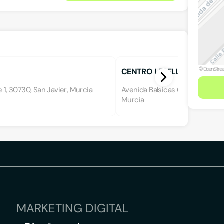
CENTRO LEBELL
e 1, 30730, San Javier, Murcia
Avenida Balsicas 6, 30730, San J
Murcia
MARKETING DIGITAL