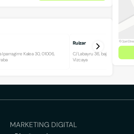
Ruizar
 Iparragirre Kalea 30, 01006,
C/Labayru 36, bajo, 48012, Bilbao
raba
Vizcaya
MARKETING DIGITAL