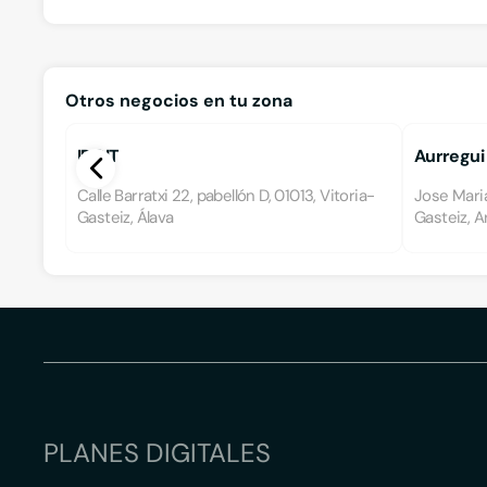
Otros negocios en tu zona
IDOIT
Aurregui
Calle Barratxi 22, pabellón D, 01013, Vitoria-
Jose Maria
Gasteiz, Álava
Gasteiz, A
PLANES DIGITALES