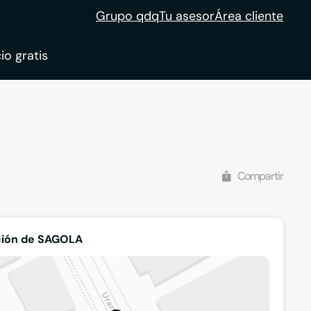
Grupo qdq
Tu asesor
Área cliente
io gratis
ble
tion
Compartir
ción de SAGOLA