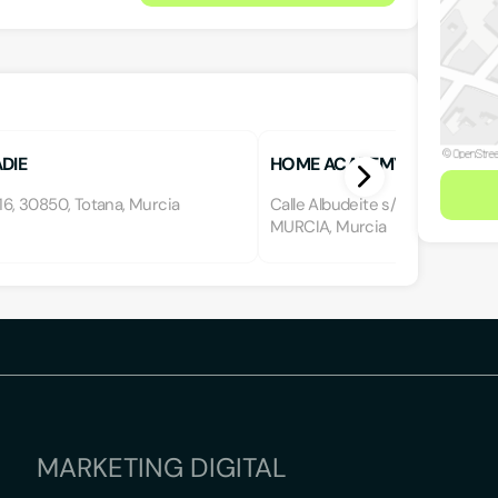
DIE
HOME ACADEMY
 16, 30850, Totana, Murcia
Calle Albudeite s/n, 30840, A
MURCIA, Murcia
MARKETING DIGITAL