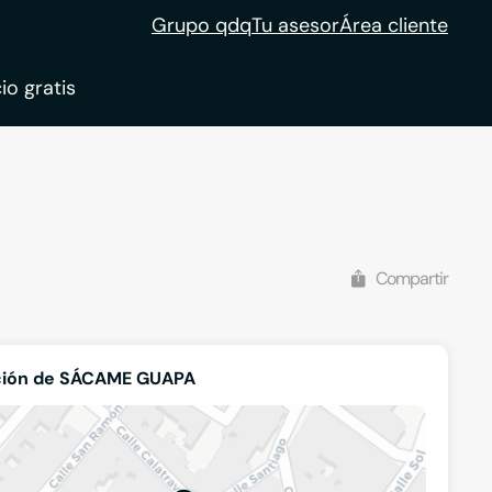
Grupo qdq
Tu asesor
Área cliente
io gratis
ble
tion
Compartir
ción de SÁCAME GUAPA