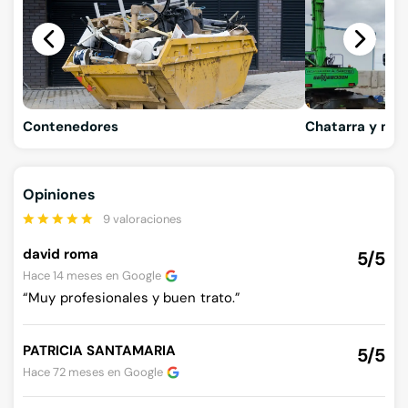
Contenedores
Chatarra y met
Opiniones
9 valoraciones
david roma
5/5
Hace 14 meses en
Google
“Muy profesionales y buen trato.”
PATRICIA SANTAMARIA
5/5
Hace 72 meses en
Google