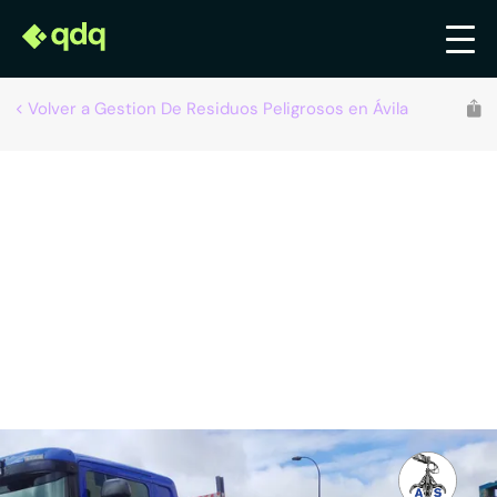
Volver a Gestion De Residuos Peligrosos en Ávila
Recomendado por qdq
Recuperaciones A. Sánchez