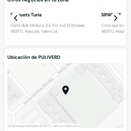
Parquets Turia
SIPARKET
Camí dels Mollons 34, Pol. ind. El Bobalar,
Concepción Arena
46970, Alacuás, Valencia
46970, Alaquàs,
Ubicación de PULIVERD