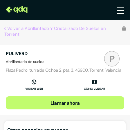
Volver a Abrillantado Y Cristalizado De Suelos en
Torrent
PULIVERD
P
Abrillantado de suelos
Plaza Pedro Iturralde Ochoa 2, pta. 3, 46900, Torrent, Valencia
VISITAR WEB
CÓMO LLEGAR
Llamar ahora
Otros negocios en tu zona