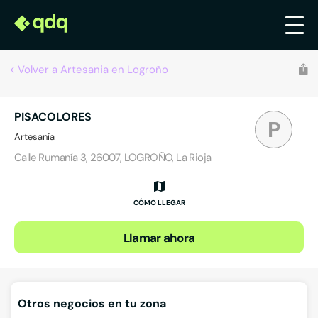
Volver a Artesania en Logroño
PISACOLORES
P
Artesanía
Calle Rumanía 3, 26007, LOGROÑO, La Rioja
CÓMO LLEGAR
Llamar ahora
Otros negocios en tu zona