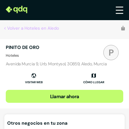
Volver a Hoteles en Aledo
PINITO DE ORO
P
Hoteles
Avenida Murcia 9, Urb. Montysol, 30859, Aledo, Murcia
VISITAR WEB
CÓMO LLEGAR
Llamar ahora
Otros negocios en tu zona