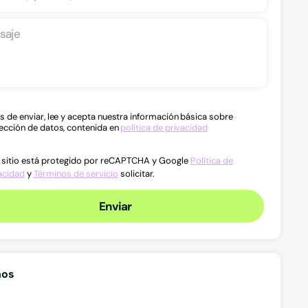
s de enviar, lee y acepta nuestra información básica sobre
ección de datos, contenida en
política de privacidad
 sitio está protegido por reCAPTCHA y Google
Política de
acidad
y
Términos de servicio
solicitar.
Enviar
Palometa negra
Bonit
nos