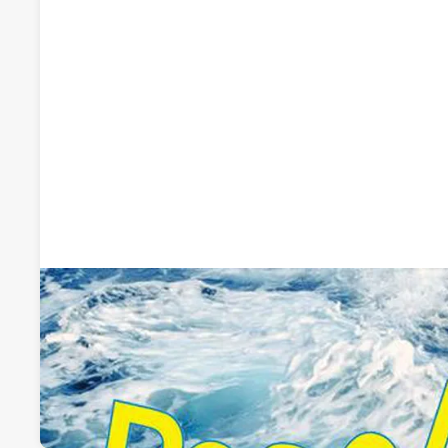
Recomendado por qdq
Pescastur
Mayoristas de pescado
Avenida Conde de Guadalhorce, Nave 13, Avilés, Asturias
Visitar web