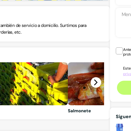
ambién de servicio a domicilio. Surtimos para
derías, etc.
Ante
prot
Este
priv
Salmonete
Sígue