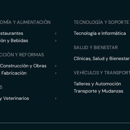
OMÍA Y ALIMENTACIÓN
TECNOLOGÍA Y SOPORTE 
estaurantes
›
Tecnología e Informática
ión y Bebidas
›
SALUD Y BIENESTAR
CCIÓN Y REFORMAS
Clínicas, Salud y Bienestar
 Construcción y Obras
›
VEHÍCULOS Y TRANSPOR
y Fabricación
›
Talleres y Automoción
S
Transporte y Mudanzas
 Veterinarios
›