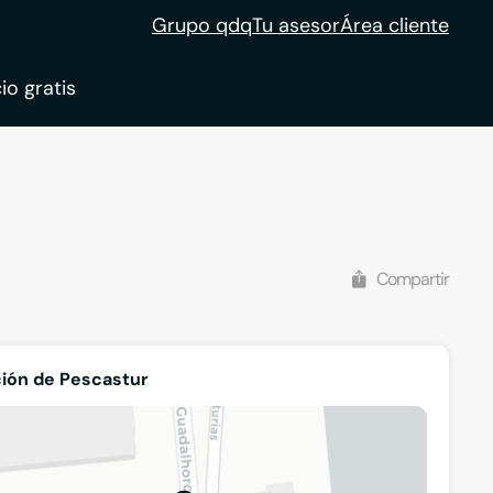
Grupo qdq
Tu asesor
Área cliente
io gratis
Compartir
ión de Pescastur