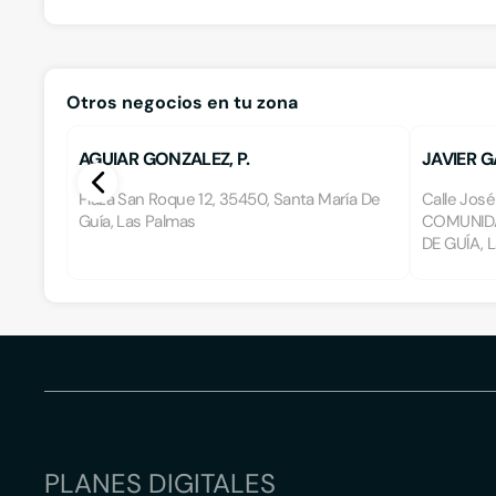
Otros negocios en tu zona
AGUIAR GONZALEZ, P.
JAVIER G
Plaza San Roque 12, 35450, Santa María De
Calle Jos
Guía, Las Palmas
COMUNIDA
DE GUÍA, 
PLANES DIGITALES