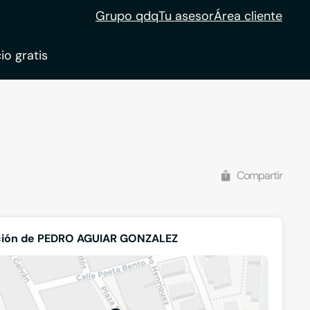
Grupo qdq
Tu asesor
Área cliente
io gratis
ble
tion
Compartir
ción de PEDRO AGUIAR GONZALEZ