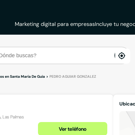
Marketing digital para empresas
Incluye tu negoc
ena
loca
s en Santa María De Guía
PEDRO AGUIAR GONZALEZ
Ubica
, Las Palmas
Ver teléfono