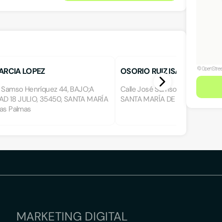
ARCIA LOPEZ
OSORIO RUIZ ISABEL
é Samso Henríquez 44, BAJO;A
Calle José Samso Henríquez 18,
D 18 JULIO, 35450, SANTA MARÍA
SANTA MARÍA DE GUÍA, Las Pal
Las Palmas
MARKETING DIGITAL