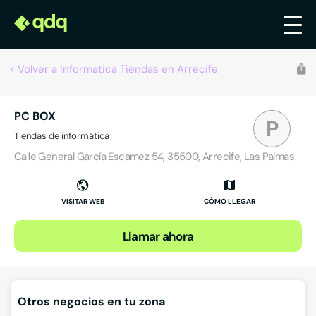
Volver a Informatica Tiendas en Arrecife
PC BOX
P
Tiendas de informática
Calle General García Escamez 54, 35500, Arrecife, Las Palmas
VISITAR WEB
CÓMO LLEGAR
Llamar ahora
Otros negocios en tu zona