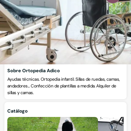
Ortopedia
General Sanjurjo 133, 15006, A Coruña, A Coruña
VISITAR WEB
CÓMO LLEGAR
ESCRÍBENOS
Llamar ahora
Sobre Ortopedia Adico
Ayudas técnicas. Ortopedia infantil. Sillas de ruedas, camas,
andadores... Confección de plantillas a medida. Alquiler de
sillas y camas.
Catálogo