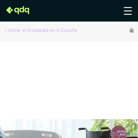
Volver a Ortopedia en A Coruña
Recomendado por qdq
Ortopedia Adico