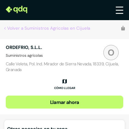
Volver a Suministros Agricolas en Cijuela
ORDEFRIO, S.L.L.
O
Suministros agrícolas
Calle Veleta, Pol. Ind. Mirador de Sierra Nevada, 18339, Cijuela,
Granada
CÓMO LLEGAR
Llamar ahora
Otros negocios en tu zona