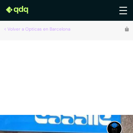
Volver a Opticas en Barcelona
Recomendado por qdq
Óptica Caballé