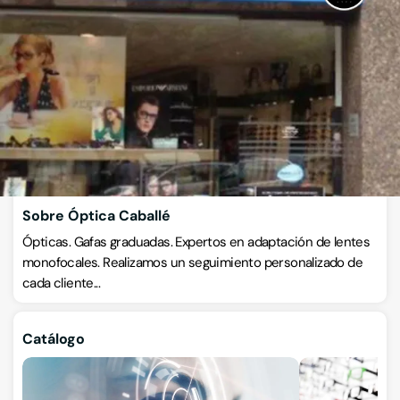
Ópticas
Passeig de la Pau 14, 08600, Berga, Berga, Barcelona
VISITAR WEB
CÓMO LLEGAR
ESCRÍBENOS
Llamar ahora
Sobre Óptica Caballé
Ópticas. Gafas graduadas. Expertos en adaptación de lentes
monofocales. Realizamos un seguimiento personalizado de
cada cliente...
Catálogo