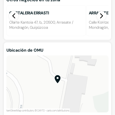
CRISTALERIA ERRASTI
ARRASATE KR
Olarte Kantoia 47, b., 20500, Arrasate /
Calle Kontzezin
Mondragón, Guipúzcoa
Mondragón, Gu
Ubicación de OMU