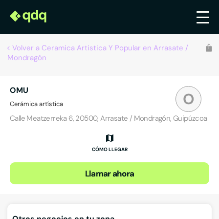
Volver a Ceramica Artistica Y Popular en Arrasate /
Mondragón
OMU
O
Cerámica artística
Calle Meatzerreka 6, 20500, Arrasate / Mondragón, Guipúzcoa
CÓMO LLEGAR
Llamar ahora
Otros negocios en tu zona