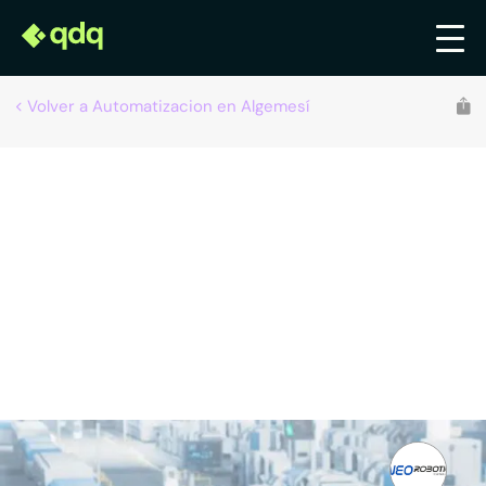
Volver a Automatizacion en Algemesí
Neorobotic Technology
Automatización