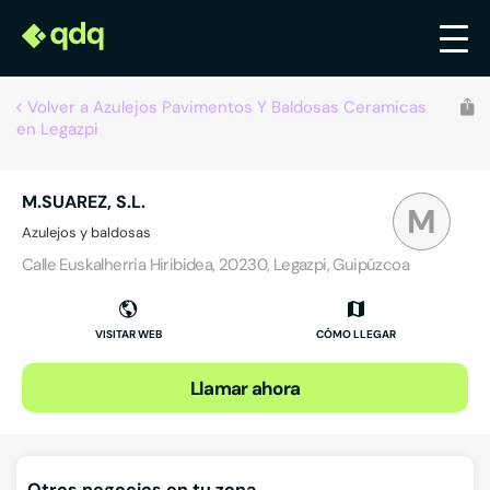
Volver a Azulejos Pavimentos Y Baldosas Ceramicas
en Legazpi
M.SUAREZ, S.L.
M
Azulejos y baldosas
Calle Euskalherria Hiribidea, 20230, Legazpi, Guipúzcoa
VISITAR WEB
CÓMO LLEGAR
Llamar ahora
Otros negocios en tu zona