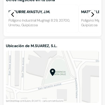
IZAGUIRRE AYASTUY, J.M.
MATERIALES G
Polígono Industrial Mugitegi B 29, 20700,
Polígono Migiteg
Urretxu, Guipúzcoa
Guipúzcoa
Ubicación de M.SUAREZ, S.L.