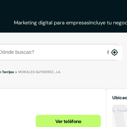
Marketing digital para empresas
Incluye tu negoc
ena
loca
 Torrijos
MORALES GUTIERREZ, J.A.
Ubicac
Ver teléfono