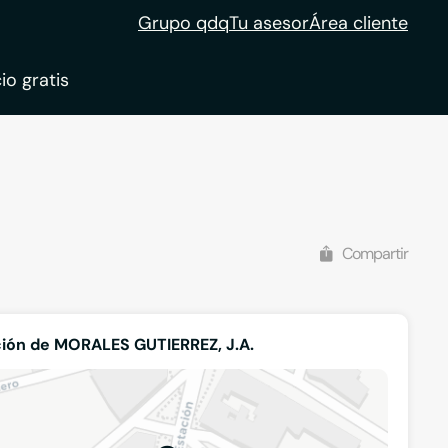
Grupo qdq
Tu asesor
Área cliente
io gratis
ble
tion
Compartir
ión de MORALES GUTIERREZ, J.A.