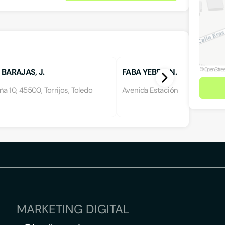
BARAJAS, J.
FABA YEBRA, N.
ña 10, 45500, Torrijos, Toledo
Avenida Estación 27, 45500, Torr
MARKETING DIGITAL