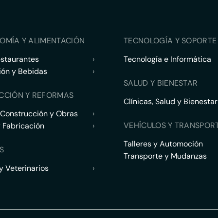
OMÍA Y ALIMENTACIÓN
TECNOLOGÍA Y SOPORTE 
estaurantes
›
Tecnología e Informática
ión y Bebidas
›
SALUD Y BIENESTAR
CCIÓN Y REFORMAS
Clínicas, Salud y Bienestar
 Construcción y Obras
›
VEHÍCULOS Y TRANSPOR
y Fabricación
›
Talleres y Automoción
S
Transporte y Mudanzas
 Veterinarios
›