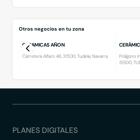
Otros negocios en tu zona
CERAMICAS AÑON
CERÁMIC
Carretera Alfaro 46, 31500, Tudela, Navarra
Polígono I
31500, TU
PLANES DIGITALES