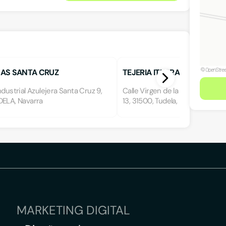
AS SANTA CRUZ
TEJERIA ITURRALDE, S.L.
ndustrial Azulejera Santa Cruz 9,
Calle Virgen de la Cabeza s/n, H
DELA, Navarra
13, 31500, Tudela, Navarra
MARKETING DIGITAL