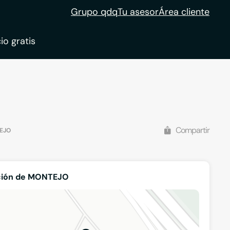
Grupo qdq
Tu asesor
Área cliente
io gratis
ble
tion
Compartir
EJO
ción de MONTEJO