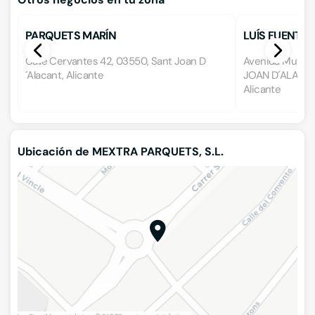
PARQUETS MARÍN
LUÍS FUENTES
S.L.
Calle Cervantes 42, 03550, Sant Joan D
Avenida Mutxame
´Alacant, Alicante
JOAN D´ALACAN
Alicante
Ubicación de MEXTRA PARQUETS, S.L.