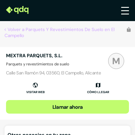
Volver a Parquets Y Revestimientos De Suelo en El
Campello
MEXTRA PARQUETS, S.L.
M
Parquets y revestimientos de suelo
Calle San Ramón 94, 03560, El Campello, Alicante
VISITAR WEB
CÓMO LLEGAR
Llamar ahora
Otros negocios en tu zona