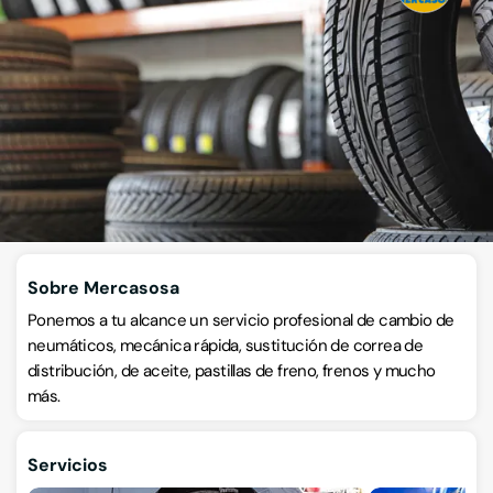
Neumáticos
Carretera General del Norte 112, La oliva-tetir km 2,7, 35013, Las
Palmas de Gran Canaria, Las Palmas
VISITAR WEB
CÓMO LLEGAR
ESCRÍBENOS
WHATSAPP
Llamar ahora
Sobre Mercasosa
Ponemos a tu alcance un servicio profesional de cambio de
neumáticos, mecánica rápida, sustitución de correa de
distribución, de aceite, pastillas de freno, frenos y mucho
más.
Servicios