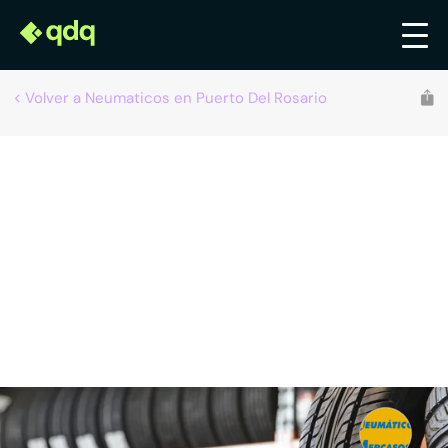
Volver a Neumaticos en Puerto Del Rosario
Recomendado por qdq
Mercasosa