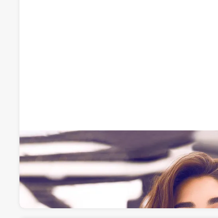
MEDUSA LASH STUDIO
Centros de estética
Calle de la Empedrada 10, Local A, 28320, Pinto, 
Visitar web