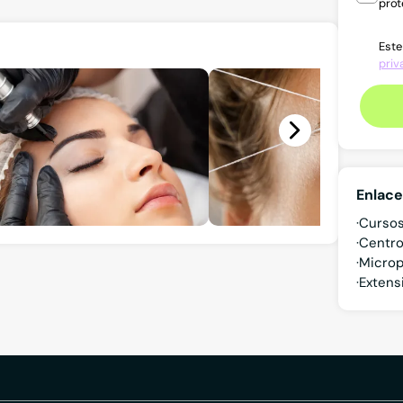
prot
Este
priv
Enlace
Cursos
Centro
Microp
Extens