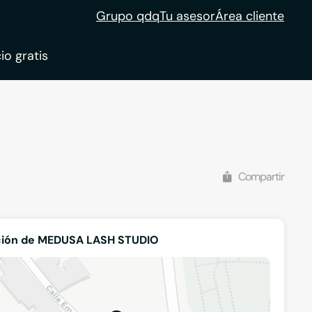
Grupo qdq
Tu asesor
Área cliente
io gratis
Compartir
ción de MEDUSA LASH STUDIO