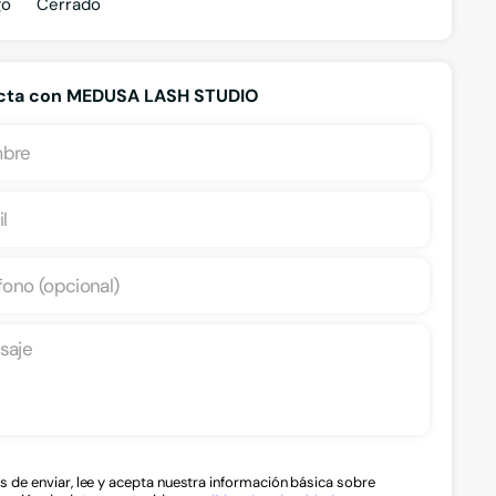
go
Cerrado
cta con MEDUSA LASH STUDIO
abios
Diseño de cejas con henna
Lamin
s de enviar, lee y acepta nuestra información básica sobre