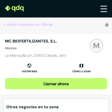
Volver a Abonos en Úbeda
MC BIOFERTILIZANTES, S.L.
M
Abonos
La Alberquilla s/n, 23400, Úbeda, Jaén
VISITAR WEB
CÓMO LLEGAR
Llamar ahora
Otros negocios en tu zona