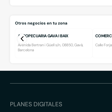
Otros negocios en tu zona
AGROPECUARIA GAVA I BAIX
COMERCIA
LLOBREGAT, S.C.C.L.
Avenida Bertran i Güell s/n, 08850, Gavà,
Calle Forj
Barcelona
PLANES DIGITALES