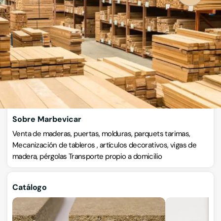
Maderas
Calle Alemania 100, 03600, Elda, Alicante
VISITAR WEB
CÓMO LLEGAR
ESCRÍBENOS
Llamar ahora
Sobre Marbevicar
Venta de maderas, puertas, molduras, parquets tarimas,
Mecanización de tableros , artículos decorativos, vigas de
madera, pérgolas Transporte propio a domicilio
Catálogo