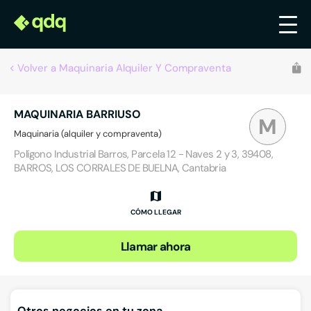
Volver a Maquinaria Alquiler Y Compraventa
MAQUINARIA BARRIUSO
M
Maquinaria (alquiler y compraventa)
Polígono Industrial Barros, Parcela 12 - Naves 2 y 3, 39408,
BARROS, LOS CORRALES DE BUELNA, Cantabria
CÓMO LLEGAR
Llamar ahora
Otros negocios en tu zona