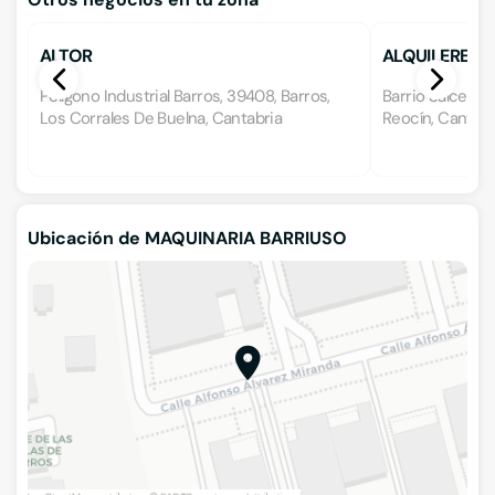
ALTOR
ALQUILERES D
Polígono Industrial Barros, 39408, Barros,
Barrio Salceras 
Los Corrales De Buelna, Cantabria
Reocín, Cantabr
Ubicación de MAQUINARIA BARRIUSO