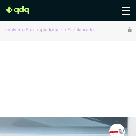
Volver a Fotocopiadoras en Fuenlabrada
Recomendado por qdq
Maqof