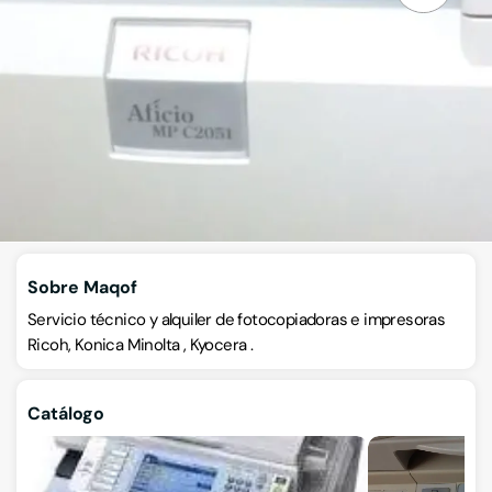
Fotocopiadoras
Calle de la Alberca 3 nave 2 , (Pol. La Laguna), 28942,
Fuenlabrada, Fuenlabrada, Madrid
VISITAR WEB
CÓMO LLEGAR
ESCRÍBENOS
Llamar ahora
Sobre Maqof
Servicio técnico y alquiler de fotocopiadoras e impresoras
Ricoh, Konica Minolta , Kyocera .
Catálogo