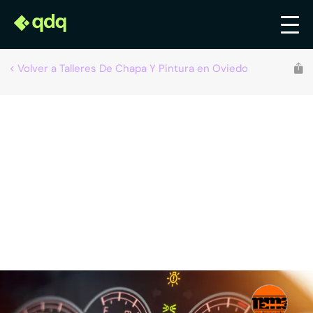
Volver a Talleres De Chapa Y Pintura en Oviedo
Recomendado por qdq
Mantenimiento Multimarca del Automóvil