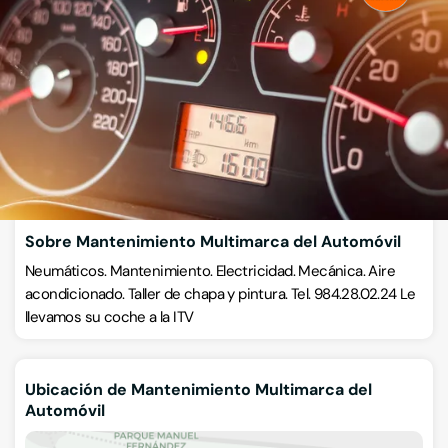
Talleres de chapa y pintura
Calle Benjamín Ortiz 16, 33011, Oviedo, Oviedo, Asturias
VISITAR WEB
CÓMO LLEGAR
ESCRÍBENOS
Llamar ahora
Sobre Mantenimiento Multimarca del Automóvil
Neumáticos. Mantenimiento. Electricidad. Mecánica. Aire
acondicionado. Taller de chapa y pintura. Tel. 984.28.02.24 Le
llevamos su coche a la ITV
Ubicación de Mantenimiento Multimarca del
Automóvil