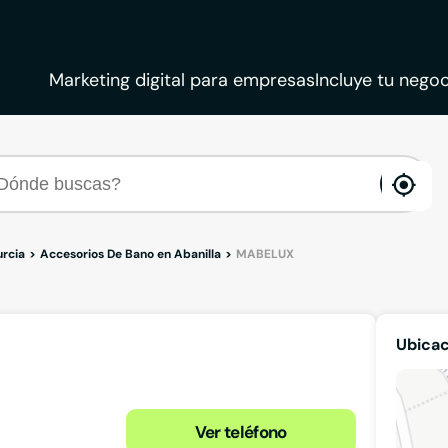
Marketing digital para empresas
Incluye tu negoc
ena
loca
urcia
Accesorios De Bano en Abanilla
MABELUX
Ubica
Ver teléfono