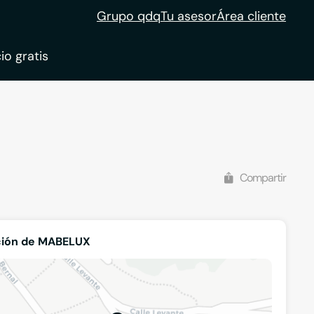
Grupo qdq
Tu asesor
Área cliente
io gratis
ble
tion
Compartir
ción de MABELUX