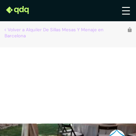
Volver a Alquiler De Sillas Mesas Y Menaje en
Barcelona
Recomendado por qdq