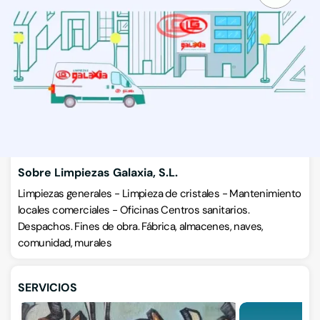
Empresas de limpieza
C/ San Francisco 54 bajo, 20002, Donostia-San Sebastián
VISITAR WEB
CÓMO LLEGAR
ESCRÍBENOS
Llamar ahora
Sobre Limpiezas Galaxia, S.L.
Limpiezas generales - Limpieza de cristales - Mantenimiento
locales comerciales - Oficinas Centros sanitarios.
Despachos. Fines de obra. Fábrica, almacenes, naves,
comunidad, murales
SERVICIOS